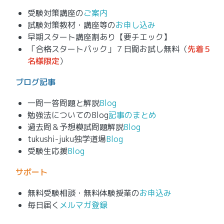
受験対策講座の
ご案内
試験対策教材・講座等の
お申し込み
早期スタート講座割あり【要チエック】
「合格スタートパック」７日間お試し無料（
先着５
名様限定
）
ブログ記事
一問一答問題と解説
Blog
勉強法についてのBlog
記事のまとめ
過去問＆予想模試問題解説
Blog
tukushi-juku独学道場
Blog
受験生応援
Blog
サポート
無料受験相談・無料体験授業の
お申込み
毎日届く
メルマガ登録