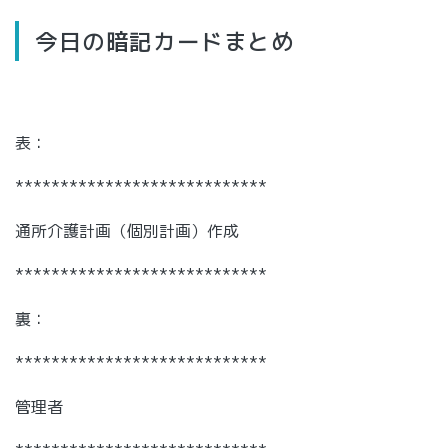
今日の暗記カードまとめ
表：
****************************
通所介護計画（個別計画）作成
****************************
裏：
****************************
管理者