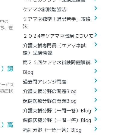
ケアマネ試験勉強法
ケアマネ独学「暗記苦手」攻略
の中の
法
うち、在
２０２4年ケアマネ試験について
介護支援専門員（ケアマネ試
験）受験情報
第２６回ケアマネ試験問題解説
野）認
Blog
過去問アレンジ問題
サービス
中核症状
介護支援分野の問題Blog
保健医療分野の問題Blog
介護支援分野（一問一答）Blog
保健医療分野（一問一答）Blog
野）高
福祉分野（一問一答）Blog