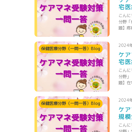
宅医
こんに
分野「
題】疼
2024
保健医療分野（一問一答）Blog
ケア
宅医
こんに
分野」
題】在
2024
保健医療分野（一問一答）Blog
ケア
規模
こんに
分野」