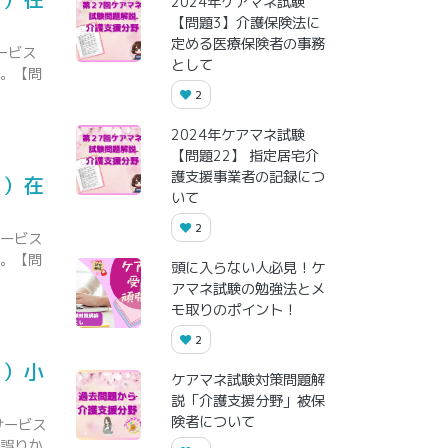
2024年ケアマネ試験
【問題3】介護保険法に
定める医療保険者の事務
ービス
として
よ。【問
2
2024年ケアマネ試験
【問題22】 指定居宅介
護支援事業者の記録につ
野）在
いて
2
サービス
よ。【問
頭に入らない人必見！ケ
アマネ試験の勉強法とメ
モ取りのポイント！
2
野）小
ケアマネ試験対策問題解
説「介護支援分野」被保
険者について
サービス
か誤りか