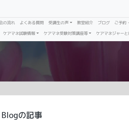
会の流れ
よくある質問
受講生の声
教室紹介
ブログ
ご予約
ケアマネ試験情報
ケアマネ受験対策講座等
ケアマネジャーと
logの記事