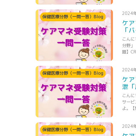
2024
保健医療分野（一問一答）Blog
ケア
「バ
こんに
分野」
題】C
2024
保健医療分野（一問一答）Blog
ケア
泄「
こんに
サービ
よ。【
2024
保健医療分野（一問一答）Blog
ケア