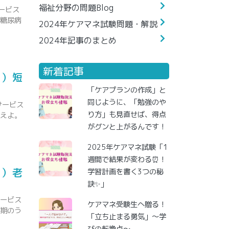
福祉分野の問題Blog
ービス
】糖尿病
2024年ケアマネ試験問題・解説
2024年記事のまとめ
新着記事
野）短
「ケアプランの作成」と
同じように、「勉強のや
サービス
り方」も見直せば、得点
答えよ。
がグンと上がるんです！
2025年ケアマネ試験「1
週間で結果が変わる⏰！
野）老
学習計画を書く3つの秘
訣✨」
サービス
ケアマネ受験生へ贈る！
年期のう
「立ち止まる勇気」～学