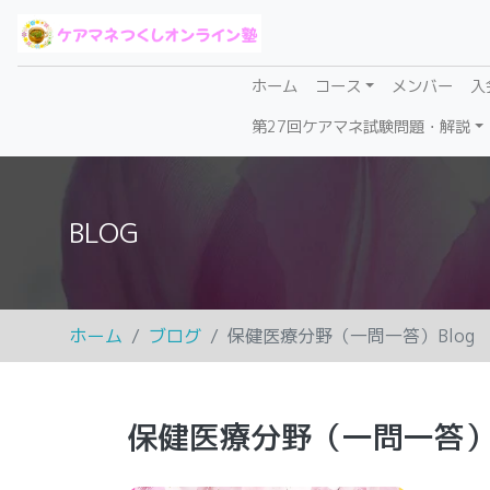
(current)
ホーム
コース
メンバー
入
第27回ケアマネ試験問題・解説
BLOG
ホーム
ブログ
保健医療分野（一問一答）Blog
保健医療分野（一問一答）B