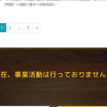
。【問題】小規模介護老人保健施設に…
1
2
...
5
»
現在、事業活動は行っておりません