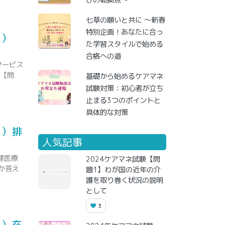
びの転換点～
七草の願いと共に ～新春
特別企画！あなたに合っ
野）
た学習スタイルで始める
合格への道
サービス
。【問
基礎から始めるケアマネ
試験対策：初心者が立ち
止まる3つのポイントと
具体的な対策
野）排
人気記事
健医療
2024ケアマネ試験【問
か答え
題1】わが国の近年の介
護を取り巻く状況の説明
として
3
野）在