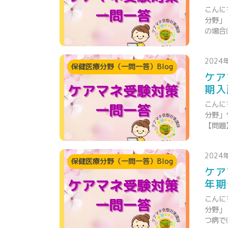
こんに
分野」
の場合
2024
保健医療分野（一問一答）Blog
ケア
期入
こんに
分野」
【問題
2024
保健医療分野（一問一答）Blog
ケア
年期
こんに
分野」
つ病で