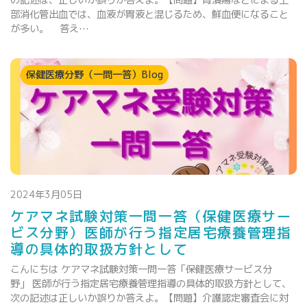
の記述は、正しいか誤りか答えよ。【問題】胃潰瘍などによる上
部消化管出血では、血液が胃液と混じるため、鮮血便になること
が多い。 答え…
保健医療分野（一問一答）Blog
2024年3月05日
ケアマネ試験対策一問一答（保健医療サー
ビス分野）医師が行う指定居宅療養管理指
導の具体的取扱方針として
こんにちは ケアマネ試験対策一問一答「保健医療サービス分
野」 医師が行う指定居宅療養管理指導の具体的取扱方針として、
次の記述は正しいか誤りか答えよ。【問題】介護認定審査会に対