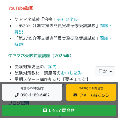
YouTube動画
ケアマネ試験「合格」
チャンネル
「第26回介護支援専門員実務研修受講試験」
問題・
解説
「第27回介護支援専門員実務研修受講試験」
問題・
解説
ケアマネ
受験対策講座（2025年）
受験対策講座の
ご案内
目次
試験対策教材・講座等の
お申し込み
早期スタート講座割あり【要チエック】
「合格スタートパック」７日間お試し無料（
先着５
電話でのお問合せ
WEBでのお問合せ
名様限定
）
090-1189-6482
フォームはこちら
ブログ記事
LINEで問合せ
一問一答問題と解説
Blog