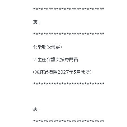
****************************
裏：
****************************
1:常勤(×常駐)
2:主任介護支援専門員
(※経過措置2027年3月まで)
****************************
表：
****************************