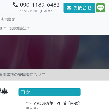
090-1189-6482
お問合せ
10:00~21:00 (日)を除く
・お問合せ
は
試験勉強法
援事業所の管理者について
援事
目次
ケアマネ試験対策一問一答「居宅介