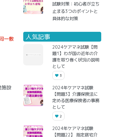
試験対策：初心者が立ち
止まる3つのポイントと
具体的な対策
人気記事
同一敷
2024ケアマネ試験【問
題1】わが国の近年の介
護を取り巻く状況の説明
として
3
険施設
2024年ケアマネ試験
【問題3】介護保険法に
定める医療保険者の事務
として
2
2024年ケアマネ試験
【問題22】 指定居宅介