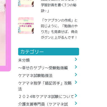
学習計画を書く3つの秘
訣✨」
「ケアプランの作成」と
同じように、「勉強のや
り方」も見直せば、得点
がグンと上がるんです！
カテゴリー
未分類
～幸せのサプリ～受験勉強編
ケアマネ試験勉強法
ケアマネ独学「暗記苦手」攻略
法
２０２4年ケアマネ試験について
介護支援専門員（ケアマネ試