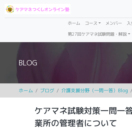
(current)
ホーム
コース
メンバー
入
第27回ケアマネ試験問題・解説
BLOG
ホーム
ブログ
介護支援分野（一問一答）Blog
ケアマネ試験対策一問一
業所の管理者について