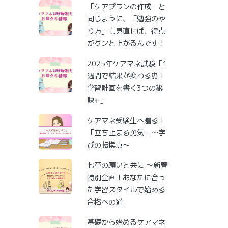
「ケアプランの作成」と
同じように、「勉強のや
り方」も見直せば、得点
がグンと上がるんです！
2025年ケアマネ試験「1
週間で結果が変わる⏰！
学習計画を書く3つの秘
訣✨」
ケアマネ受験生へ贈る！
「立ち止まる勇気」～学
びの転換点～
七草の願いと共に ～新春
特別企画！あなたに合っ
た学習スタイルで始める
合格への道
基礎から始めるケアマネ