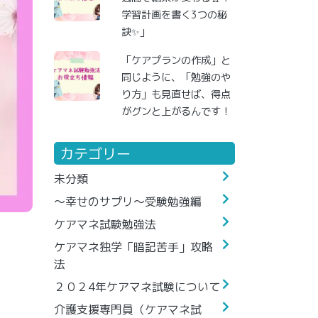
学習計画を書く3つの秘
訣✨」
「ケアプランの作成」と
同じように、「勉強のや
り方」も見直せば、得点
がグンと上がるんです！
カテゴリー
未分類
～幸せのサプリ～受験勉強編
ケアマネ試験勉強法
ケアマネ独学「暗記苦手」攻略
法
２０２4年ケアマネ試験について
介護支援専門員（ケアマネ試