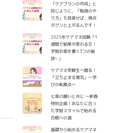
「ケアプランの作成」と
同じように、「勉強のや
り方」も見直せば、得点
がグンと上がるんです！
2025年ケアマネ試験「1
週間で結果が変わる⏰！
学習計画を書く3つの秘
訣✨」
ケアマネ受験生へ贈る！
「立ち止まる勇気」～学
びの転換点～
七草の願いと共に ～新春
特別企画！あなたに合っ
た学習スタイルで始める
合格への道
基礎から始めるケアマネ