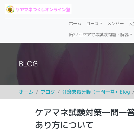
(current)
ホーム
コース
メンバー
入
第27回ケアマネ試験問題・解説
BLOG
ホーム
ブログ
介護支援分野（一問一答）Blog
ケアマネ試験対策一問一
あり方について