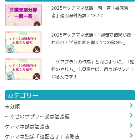
2025年ケアマネ試験一問一答「被保険
者」適用除外施設について
2025年ケアマネ試験「1週間で結果が変
わる⏰！学習計画を書く3つの秘訣✨」
「ケアプランの作成」と同じように、「勉
強のやり方」も見直せば、得点がグンと上
がるんです！
カテゴリー
未分類
～幸せのサプリ～受験勉強編
ケアマネ試験勉強法
ケアマネ独学「暗記苦手」攻略法