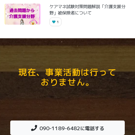
ケアマネ試験対策問題解説「介護支援分
野」被保険者について
1
現在、事業活動は行って
おりません。
090-1189-6482
に電話する