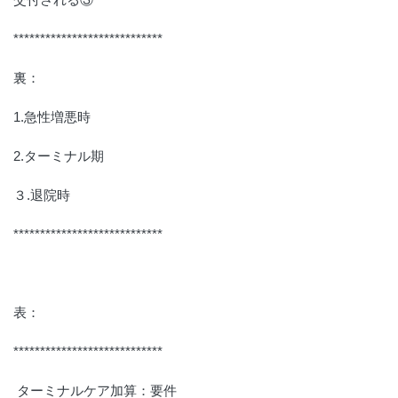
交付される③
****************************
裏：
1.急性増悪時
2.ターミナル期
３.退院時
****************************
表：
****************************
ターミナルケア加算：要件