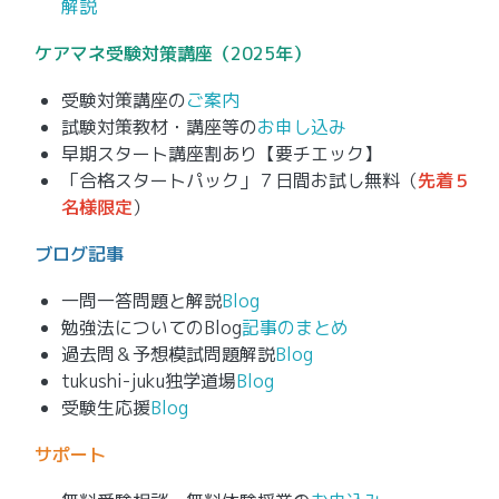
解説
ケアマネ
受験対策講座（2025年）
受験対策講座の
ご案内
試験対策教材・講座等の
お申し込み
早期スタート講座割あり【要チエック】
「合格スタートパック」７日間お試し無料（
先着５
名様限定
）
ブログ記事
一問一答問題と解説
Blog
勉強法についてのBlog
記事のまとめ
過去問＆予想模試問題解説
Blog
tukushi-juku独学道場
Blog
受験生応援
Blog
サポート