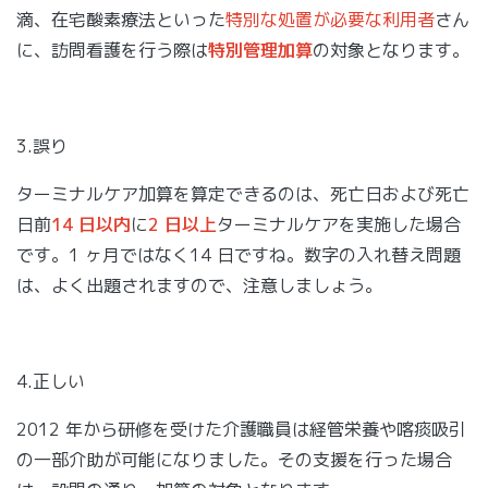
滴、在宅酸素療法といった
特別な処置が必要な利用者
さん
に、訪問看護を行う際は
特別管理加算
の対象となります。
3.誤り
ターミナルケア加算を算定できるのは、死亡日および死亡
日前
14 日以内
に
2 日以上
ターミナルケアを実施した場合
です。1 ヶ月ではなく14 日ですね。数字の入れ替え問題
は、よく出題されますので、注意しましょう。
4.正しい
2012 年から研修を受けた介護職員は経管栄養や喀痰吸引
の一部介助が可能になりました。その支援を行った場合