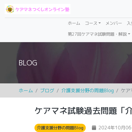
(current)
ホーム
コース
メンバー
入
第27回ケアマネ試験問題・解説
BLOG
ホーム
ブログ
介護支援分野の問題Blog
ケア
ケアマネ試験過去問題「
2024年10月0
介護支援分野の問題Blog