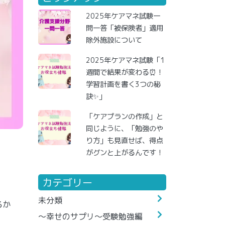
2025年ケアマネ試験一
問一答「被保険者」適用
除外施設について
2025年ケアマネ試験「1
週間で結果が変わる⏰！
学習計画を書く3つの秘
訣✨」
「ケアプランの作成」と
同じように、「勉強のや
り方」も見直せば、得点
がグンと上がるんです！
カテゴリー
未分類
るか
～幸せのサプリ～受験勉強編