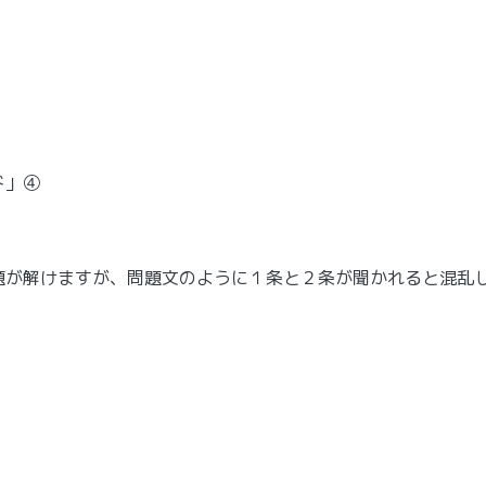
ド」④
題が解けますが、問題文のように１条と２条が聞かれると混乱