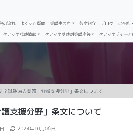
会の流れ
よくある質問
受講生の声
教室紹介
ブログ
ご予約
ケアマネ試験情報
ケアマネ受験対策講座等
ケアマネジャーと
マネ試験過去問題「介護支援分野」条文について
介護支援分野」条文について
6日
2024年10月06日