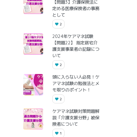
【問題3】介護保険法に
定める医療保険者の事務
として
2
2024年ケアマネ試験
【問題22】 指定居宅介
護支援事業者の記録につ
いて
2
頭に入らない人必見！ケ
アマネ試験の勉強法とメ
モ取りのポイント！
2
ケアマネ試験対策問題解
説「介護支援分野」被保
険者について
1