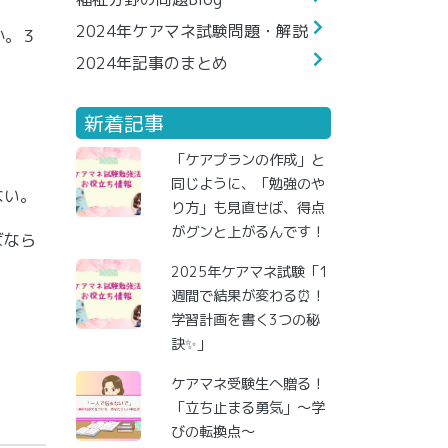
2024年ケアマネ試験問題・解説
か。３
2024年記事のまとめ
新着記事
「ケアプランの作成」と
同じように、「勉強のや
ない。
り方」も見直せば、得点
がグンと上がるんです！
ばなら
2025年ケアマネ試験「1
週間で結果が変わる⏰！
学習計画を書く3つの秘
訣✨」
ケアマネ受験生へ贈る！
「立ち止まる勇気」～学
びの転換点～