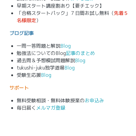
早期スタート講座割あり【要チエック】
「合格スタートパック」７日間お試し無料（
先着５
名様限定
）
ブログ記事
一問一答問題と解説
Blog
勉強法についてのBlog
記事のまとめ
過去問＆予想模試問題解説
Blog
tukushi-juku独学道場
Blog
受験生応援
Blog
サポート
無料受験相談・無料体験授業の
お申込み
毎日届く
メルマガ登録