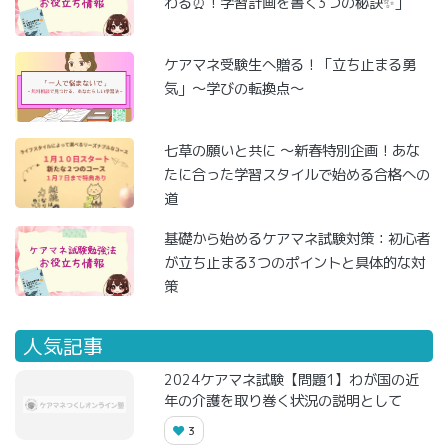
わる⏰！学習計画を書く3つの秘訣✨」
ケアマネ受験生へ贈る！「立ち止まる勇
気」～学びの転換点～
七草の願いと共に ～新春特別企画！あな
たに合った学習スタイルで始める合格への
道
基礎から始めるケアマネ試験対策：初心者
が立ち止まる3つのポイントと具体的な対
策
人気記事
2024ケアマネ試験【問題1】わが国の近
年の介護を取り巻く状況の説明として
3