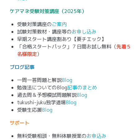
ケアマネ
受験対策講座（2025年）
受験対策講座の
ご案内
試験対策教材・講座等の
お申し込み
早期スタート講座割あり【要チエック】
「合格スタートパック」７日間お試し無料（
先着５
名様限定
）
ブログ記事
一問一答問題と解説
Blog
勉強法についてのBlog
記事のまとめ
過去問＆予想模試問題解説
Blog
tukushi-juku独学道場
Blog
受験生応援
Blog
サポート
無料受験相談・無料体験授業の
お申込み