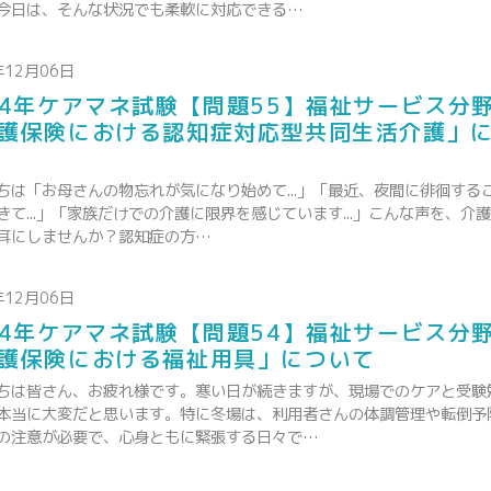
今日は、そんな状況でも柔軟に対応できる…
年12月06日
24年ケアマネ試験【問題55】福祉サービス分
護保険における認知症対応型共同生活介護」
ちは「お母さんの物忘れが気になり始めて...」「最近、夜間に徘徊する
きて...」「家族だけでの介護に限界を感じています...」こんな声を、介
耳にしませんか？認知症の方…
年12月06日
24年ケアマネ試験【問題54】福祉サービス分
護保険における福祉用具」について
ちは皆さん、お疲れ様です。寒い日が続きますが、現場でのケアと受験
本当に大変だと思います。特に冬場は、利用者さんの体調管理や転倒予
の注意が必要で、心身ともに緊張する日々で…