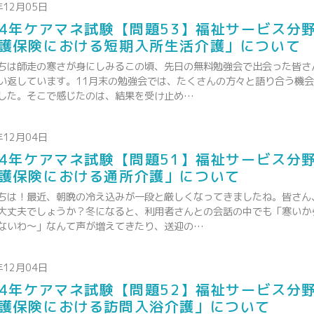
年12月05日
24年ケアマネ試験【問題53】福祉サービス分
護保険における短期入所生活介護」について
ちは師走の寒さが身にしみるこの頃、先日の無料勉強会で出会った皆さ
い返しています。11月末の勉強会では、たくさんの方々と語り合う機
した。そこで感じたのは、結果を受け止め…
年12月04日
24年ケアマネ試験【問題51】福祉サービス分
護保険における通所介護」について
ちは！最近、朝晩の冷え込みが一段と厳しくなってきましたね。皆さん
大丈夫でしょうか？冬になると、利用者さんとの会話の中でも「寒いか
ないわ～」なんて声が増えてきたり、送迎の…
年12月04日
24年ケアマネ試験【問題52】福祉サービス分
護保険における訪問入浴介護」について