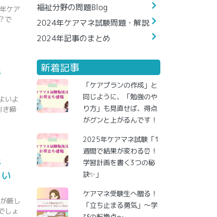
福祉分野の問題Blog
4年ケア
？で
2024年ケアマネ試験問題・解説
2024年記事のまとめ
新着記事
野
「ケアプランの作成」と
同じように、「勉強のや
よいよ
り方」も見直せば、得点
引き締
がグンと上がるんです！
2025年ケアマネ試験「1
週間で結果が変わる⏰！
野
学習計画を書く3つの秘
つい
訣✨」
ケアマネ受験生へ贈る！
さが厳し
「立ち止まる勇気」～学
でしょ