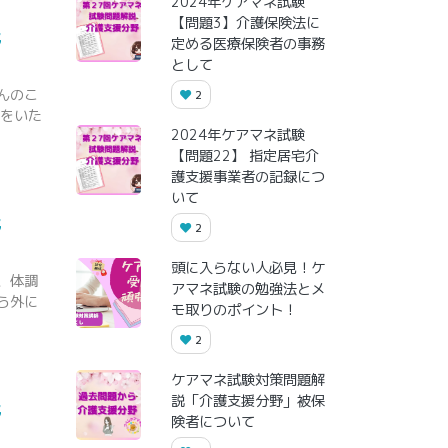
2024年ケアマネ試験
【問題3】介護保険法に
野
定める医療保険者の事務
として
んのこ
2
会をいた
2024年ケアマネ試験
【問題22】 指定居宅介
護支援事業者の記録につ
いて
野
2
頭に入らない人必見！ケ
、体調
アマネ試験の勉強法とメ
ら外に
モ取りのポイント！
2
ケアマネ試験対策問題解
説「介護支援分野」被保
野
険者について