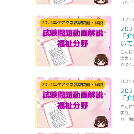
うか？
2024
2024年ケアマネ試験問題・解説
20
「介
いて
こんに
増えて
でよく
2024
2024年ケアマネ試験問題・解説
20
「介
こんに
両立、
り一層