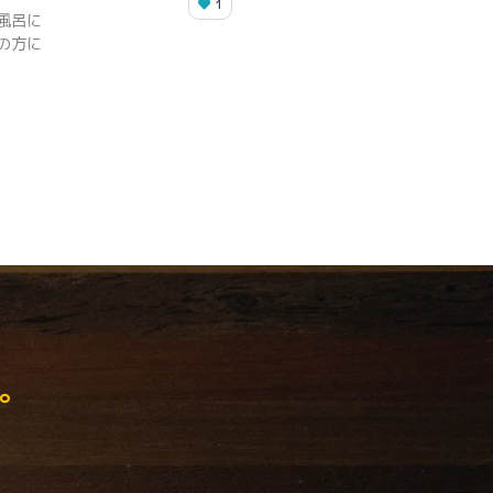
1
風呂に
の方に
。