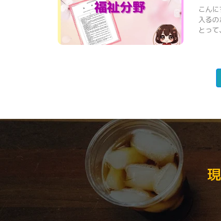
こんに
入るの
とって