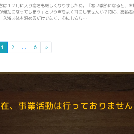
ちは１２月に入り寒さも厳しくなりましたね。「寒い季節になると、お
が億劫になってしまう」という声をよく耳にしませんか？特に、高齢者
、入浴は体を温めるだけでなく、心にも安ら…
1
2
...
6
»
現在、事業活動は行っておりません