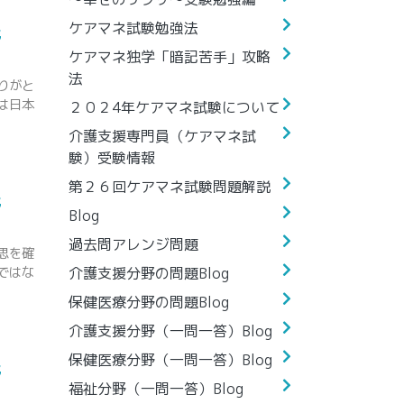
ケアマネ試験勉強法
野
ケアマネ独学「暗記苦手」攻略
法
りがと
は日本
２０２4年ケアマネ試験について
介護支援専門員（ケアマネ試
験）受験情報
第２６回ケアマネ試験問題解説
野
Blog
過去問アレンジ問題
思を確
ではな
介護支援分野の問題Blog
保健医療分野の問題Blog
介護支援分野（一問一答）Blog
保健医療分野（一問一答）Blog
野
福祉分野（一問一答）Blog