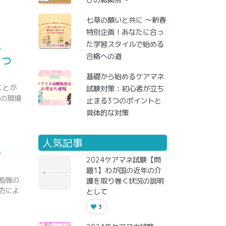
びの転換点～
七草の願いと共に ～新春
特別企画！あなたに合っ
た学習スタイルで始める
野
合格への道
につ
基礎から始めるケアマネ
ことが
試験対策：初心者が立ち
護の現場
止まる3つのポイントと
具体的な対策
人気記事
野
2024ケアマネ試験【問
題1】わが国の近年の介
勉強の
護を取り巻く状況の説明
防によ
として
3