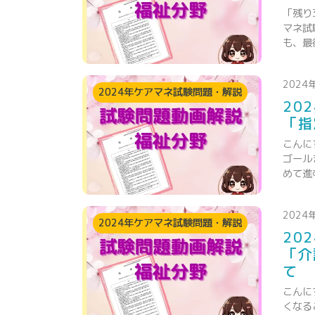
「残り
マネ試
も、最
2024
2024年ケアマネ試験問題・解説
20
「指
こんに
ゴール
めて進
2024
2024年ケアマネ試験問題・解説
20
「介
て
こんに
くなる