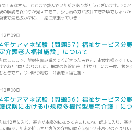
3問！みなさん、ここまで読んでいただきありがとうございます。202
験の解説も終わりが見えてきて、少し肩の力が抜けてきた頃でしょうか
後まで気を抜かずに、一緒に頑張っていき…
年12月09日
24年ケアマネ試験【問題57】福祉サービス分
定介護老人福祉施設」について
ちはここまで、解説を読み進めてくださった皆さん、お疲れ様です！い
まであと4問となりました。解説の終盤に差し掛かり、いま一度、気を
むときです。今回取り組む「介護老人福祉施…
年12月08日
24年ケアマネ試験【問題56】福祉サービス分
護保険における小規模多機能型居宅介護」に
ちは12月に入り、寒さが本格的になってきましたね。師走に入り、寒
この時期。年末の忙しさと家族の介護の両立に悩む方も多いのではない